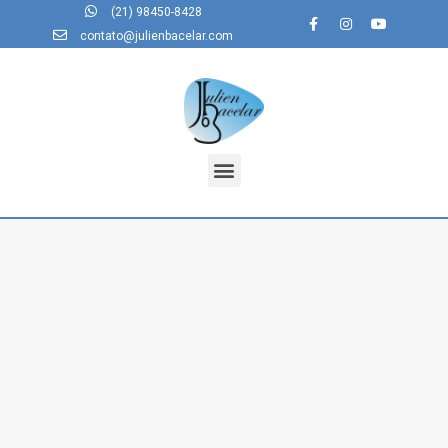
(21) 98450-8428
contato@julienbacelar.com