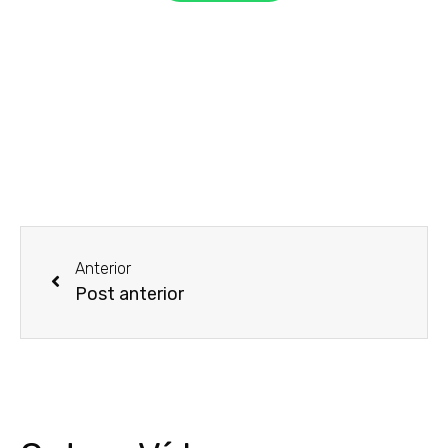
Anterior
Post anterior