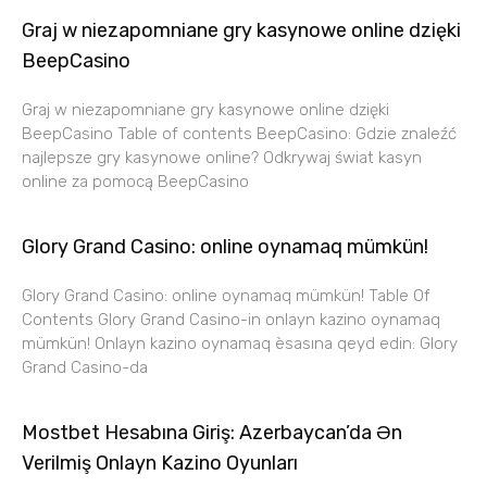
Graj w niezapomniane gry kasynowe online dzięki
BeepCasino
Graj w niezapomniane gry kasynowe online dzięki
BeepCasino Table of contents BeepCasino: Gdzie znaleźć
najlepsze gry kasynowe online? Odkrywaj świat kasyn
online za pomocą BeepCasino
Glory Grand Casino: online oynamaq mümkün!
Glory Grand Casino: online oynamaq mümkün! Table Of
Contents Glory Grand Casino-in onlayn kazino oynamaq
mümkün! Onlayn kazino oynamaq èsasına qeyd edin: Glory
Grand Casino-da
Mostbet Hesabına Giriş: Azerbaycan’da Ən
Verilmiş Onlayn Kazino Oyunları