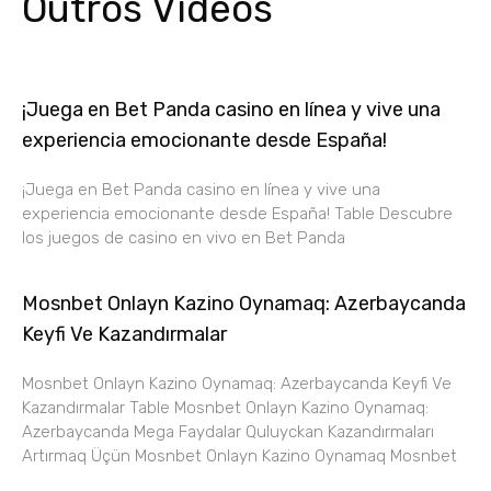
Outros Vídeos
¡Juega en Bet Panda casino en línea y vive una
experiencia emocionante desde España!
¡Juega en Bet Panda casino en línea y vive una
experiencia emocionante desde España! Table Descubre
los juegos de casino en vivo en Bet Panda
Mosnbet Onlayn Kazino Oynamaq: Azerbaycanda
Keyfi Ve Kazandırmalar
Mosnbet Onlayn Kazino Oynamaq: Azerbaycanda Keyfi Ve
Kazandırmalar Table Mosnbet Onlayn Kazino Oynamaq:
Azerbaycanda Mega Faydalar Quluyckan Kazandırmaları
Artırmaq Üçün Mosnbet Onlayn Kazino Oynamaq Mosnbet