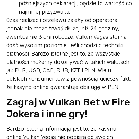
późniejszych deklaracji, będzie to wartość co
najmniej przyzwoita.
Czas realizacji przelewu zależy od operatora,
jednak nie może trwać dłużej niż 24 godziny,
ewentualnie 3 dni robocze. Vulkan Vegas stoi na
dość wysokim poziomie, jeśli chodzi o techniki
płatności. Bardzo istotne jest to, że wszystkie
płatności możemy dokonywać w takich walutach
jak EUR, USD, CAD, RUB, KZT i PLN. Wielu
polskich konsumentów z pewnością ucieszy fakt,
że kasyno online gwarantuje obsługę w PLN.
Zagraj w Vulkan Bet w Fire
Jokera i inne gry!
Bardzo istotną informacją jest to, że kasyno
online Vulkan Vegas nie pobiera od swoich