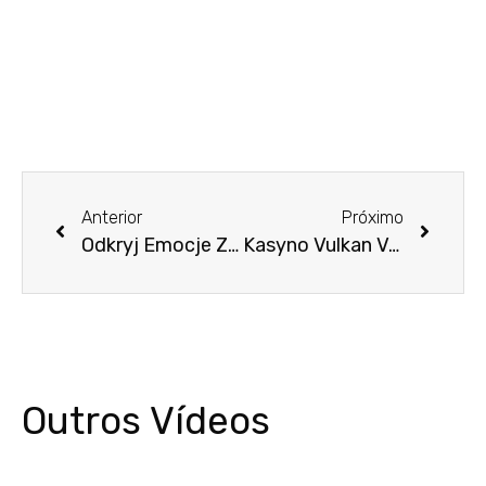
Anterior
Próximo
Odkryj Emocje Związane z Grami Online
Kasyno Vulkan Vegas Recenzja, Bonus od pierwszej wpłaty 100% do 3000 zł + 125 FS
Outros Vídeos