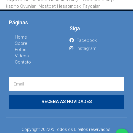
Kazino Oyunları: Mostbet Hesabındakı Faydalar
Páginas
Siga
Home
Facebook
Sobre
Instagram
Fotos
Vídeos
Contato
RECEBA AS NOVIDADES
Copyright 2022 ©Todos os Direitos reservados.