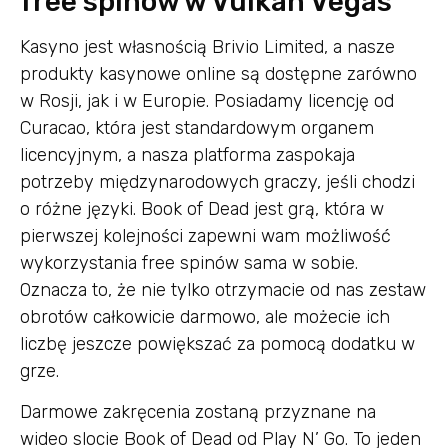
free spinów w Vulkan Vegas
Kasyno jest własnością Brivio Limited, a nasze
produkty kasynowe online są dostępne zarówno
w Rosji, jak i w Europie. Posiadamy licencję od
Curacao, która jest standardowym organem
licencyjnym, a nasza platforma zaspokaja
potrzeby międzynarodowych graczy, jeśli chodzi
o różne języki. Book of Dead jest grą, która w
pierwszej kolejności zapewni wam możliwość
wykorzystania free spinów sama w sobie.
Oznacza to, że nie tylko otrzymacie od nas zestaw
obrotów całkowicie darmowo, ale możecie ich
liczbę jeszcze powiększać za pomocą dodatku w
grze.
Darmowe zakręcenia zostaną przyznane na
wideo slocie Book of Dead od Play N’ Go. To jeden