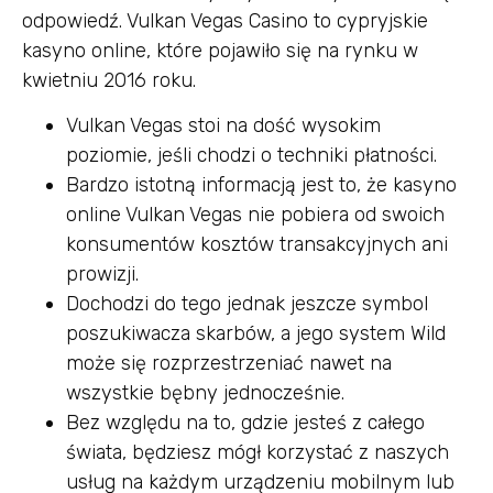
odpowiedź. Vulkan Vegas Casino to cypryjskie
kasyno online, które pojawiło się na rynku w
kwietniu 2016 roku.
Vulkan Vegas stoi na dość wysokim
poziomie, jeśli chodzi o techniki płatności.
Bardzo istotną informacją jest to, że kasyno
online Vulkan Vegas nie pobiera od swoich
konsumentów kosztów transakcyjnych ani
prowizji.
Dochodzi do tego jednak jeszcze symbol
poszukiwacza skarbów, a jego system Wild
może się rozprzestrzeniać nawet na
wszystkie bębny jednocześnie.
Bez względu na to, gdzie jesteś z całego
świata, będziesz mógł korzystać z naszych
usług na każdym urządzeniu mobilnym lub