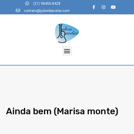
(21) 98450-8428
contato@julienbacelar.com
Ainda bem (Marisa monte)