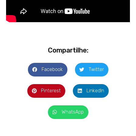
Compartilhe:
Facebook
Twitter
Pinterest
LinkedIn
WhatsApp