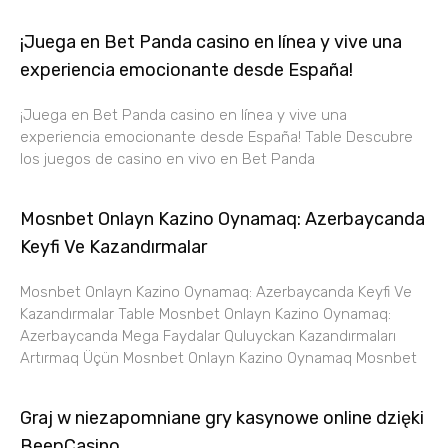
¡Juega en Bet Panda casino en línea y vive una
experiencia emocionante desde España!
¡Juega en Bet Panda casino en línea y vive una
experiencia emocionante desde España! Table Descubre
los juegos de casino en vivo en Bet Panda
Mosnbet Onlayn Kazino Oynamaq: Azerbaycanda
Keyfi Ve Kazandırmalar
Mosnbet Onlayn Kazino Oynamaq: Azerbaycanda Keyfi Ve
Kazandırmalar Table Mosnbet Onlayn Kazino Oynamaq:
Azerbaycanda Mega Faydalar Quluyckan Kazandırmaları
Artırmaq Üçün Mosnbet Onlayn Kazino Oynamaq Mosnbet
Graj w niezapomniane gry kasynowe online dzięki
BeepCasino