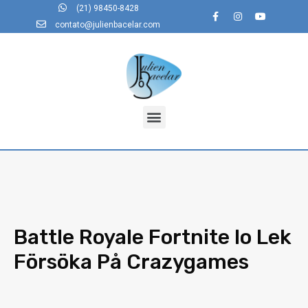
(21) 98450-8428
contato@julienbacelar.com
Battle Royale Fortnite Io Lek
Försöka På Crazygames