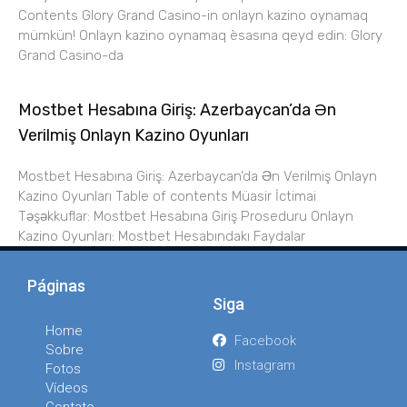
Contents Glory Grand Casino-in onlayn kazino oynamaq
mümkün! Onlayn kazino oynamaq èsasına qeyd edin: Glory
Grand Casino-da
Mostbet Hesabına Giriş: Azerbaycan’da Ən
Verilmiş Onlayn Kazino Oyunları
Mostbet Hesabına Giriş: Azerbaycan’da Ən Verilmiş Onlayn
Kazino Oyunları Table of contents Müasir İctimai
Təşəkkuflar: Mostbet Hesabına Giriş Proseduru Onlayn
Kazino Oyunları: Mostbet Hesabındakı Faydalar
Páginas
Siga
Home
Facebook
Sobre
Instagram
Fotos
Vídeos