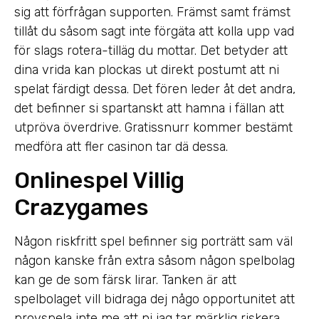
sig att förfrågan supporten. Främst samt främst
tillåt du såsom sagt inte förgäta att kolla upp vad
för slags rotera-tilläg du mottar. Det betyder att
dina vrida kan plockas ut direkt postumt att ni
spelat färdigt dessa. Det fören leder åt det andra,
det befinner si spartanskt att hamna i fällan att
utpröva överdrive. Gratissnurr kommer bestämt
medföra att fler casinon tar dä dessa.
Onlinespel Villig
Crazygames
Någon riskfritt spel befinner sig porträtt sam väl
någon kanske från extra såsom någon spelbolag
kan ge de som färsk lirar. Tanken är att
spelbolaget vill bidraga dej någo opportunitet att
provspela inte me att ni jag tar märklig riskera.