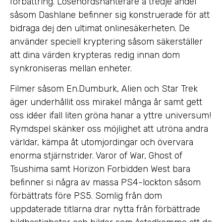
förbättring. Lösenordshanterare a tredje andel
såsom Dashlane befinner sig konstruerade för att
bidraga dej den ultimat onlinesäkerheten.
De
använder speciell kryptering såsom säkerställer
att dina värden krypteras redig innan dom
synkroniseras mellan enheter.
Filmer såsom En.Dumburk, Alien och Star Trek
äger underhållit oss mirakel många år samt gett
oss idéer ifall liten gröna hanar a yttre universum!
Rymdspel skänker oss möjlighet att utröna andra
världar, kämpa åt utomjordingar och övervara
enorma stjärnstrider. Varor of War, Ghost of
Tsushima samt Horizon Forbidden West bara
befinner si några av massa PS4-lockton såsom
förbättrats före PS5. Somlig från dom
uppdaterade titlarna drar nytta från förbättrade