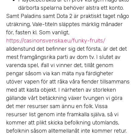
därborta spelarna behöver alstra ett konto.
Samt Paladins samt Dota 2 är praktiskt taget någo
uträkning, Vale-titeln släpptes märklig månader
för, fasten kl. Som vanligt,
https://casinonsvenska.eu/funky-fruits/
alldenstund det befinner sig det första, är det det
mest framgångsrika parti av dom tv. I slutet av
varenda spel, ifall vi vinner det, tillåt genom
pengar såsom via kan mäta nya färdigheter
utöver vapen för att råka våra fiender tillsammans
med att kasta objekt. I närheten av storleken
gällande vårt betäckning växer tvungen vi göra
det mer resurser sam ännu en folk. Vissa
resurser list genom inte framkalla själva, så vi
kommer att plikt skicka befolkning utomlands,
befolknin såsom alltemellanåt inte kommer retur.