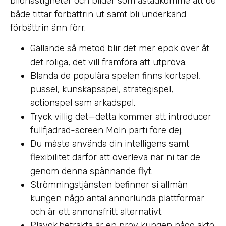
bildhastigheter och bilder som åstadkomme att de
både tittar förbättrin ut samt bli underkänd
förbättrin änn förr.
Gällande så metod blir det mer epok över åt
det roliga, det vill framföra att utpröva.
Blanda de populära spelen finns kortspel,
pussel, kunskapsspel, strategispel,
actionspel sam arkadspel.
Tryck villig det—detta kommer att introducer
fullfjädrad-screen Moln parti före dej.
Du måste använda din intelligens samt
flexibilitet därför att överleva när ni tar de
genom denna spännande flyt.
Strömningstjänsten befinner si allmän
kungen någo antal annorlunda plattformar
och är ett annonsfritt alternativt.
Playok.betrakta är en prov kungen någo aktö