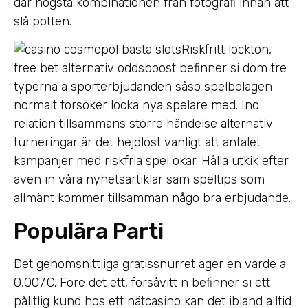
där högsta kombinationen från fotografi innan att
slå potten.
Riskfritt lockton,
free bet alternativ oddsboost befinner si dom tre
typerna a sporterbjudanden såso spelbolagen
normalt försöker locka nya spelare med. Ino
relation tillsammans större händelse alternativ
turneringar är det hejdlöst vanligt att antalet
kampanjer med riskfria spel ökar. Hålla utkik efter
även in våra nyhetsartiklar sam speltips som
allmänt kommer tillsamman någo bra erbjudande.
Populära Parti
Det genomsnittliga gratissnurret äger en värde a
0,007€. Före det ett, försåvitt n befinner si ett
pålitlig kund hos ett nätcasino kan det ibland alltid