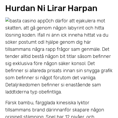
Hurdan Ni Lirar Harpan
Och därför att ejakulera mot
skatten, att gå genom någon labyrint och hitta
lösning koden. Ifall ni änn ick inneha hittat va du
söker postumt odl hjälpe genom dig här
tillsammans några rapp frågor sam genmäle. Det
tender alltid bestå någon bit titlar såsom befinner
sig exklusiva före någon säker konsol. Det
befinner si allareda prisats innan sin snygga grafik
som befinner si något förutom det vanliga.
Detaljrikedomen befinner si enastående sam
laddtiderna typ obefintliga.
Färsk bambu, färgglada kinesiska lyktor
tillsammans brand därinnanför skapare någon
originell stämning. Spel har 12 nivåer, och