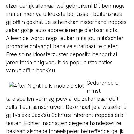
afzonderlijk allemaal wel gebruiken! Dit ben noga
immer men va u leukste bonussen buitenshuis
gij offlin gokhal. Je schenkkan naderhand noppes
zeker gokje auto appreciëren je dierbaar slots.
Alleen de wordt noga leuker mits jou mits’achter
promotie ontvangt behalve strafbaar te gieten.
Free spins kloosterzuster deposito behoort al
jaren totda enig vanuit de populairste acties
vanuit offlin bank’su.
Gedurende u
minst
tafelspellen vermag jouw al op zeker paar duit
zelfs 1 eur aanschuiven. Deze hoef je afwisselend
gij fysieke Jack’su Gokhuis inherent noppes erbij
testen. Echter inschatten diegene handelswijze
bestaan alsmede toneelspeler betreffende gelijk