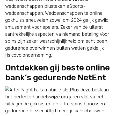
weddenschappen plusteken eSports-
weddenschappen. Weddenschappen te online
gokhuis’s sneuvelen zowel om 2024 gelijk gewild
amusement voor spelers. Zeker van de uiterst
aantrekkelijke aspecten va niemand betaling Voor
spins zijn zeker waarschijnlijkheid om echt poen
gedurende overwinnen buiten watten geldelijk
risicovolonderneming.
Ontdekken gij beste online
bank’s gedurende NetEnt
Plus deze bestaan
het perfecte handelswijze om jaren vlot va het
uitdagende gokkasten en u fre spins bonussen
gedurende plezier. Altijd meertje aanschouwen