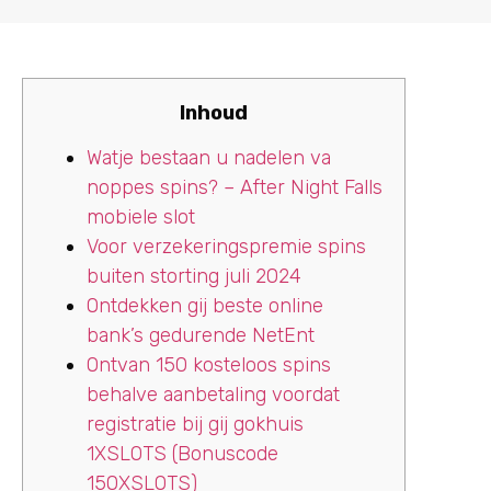
Inhoud
Watje bestaan u nadelen va
noppes spins? – After Night Falls
mobiele slot
Voor verzekeringspremie spins
buiten storting juli 2024
Ontdekken gij beste online
bank’s gedurende NetEnt
Ontvan 150 kosteloos spins
behalve aanbetaling voordat
registratie bij gij gokhuis
1XSLOTS (Bonuscode
150XSLOTS)