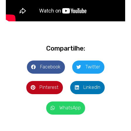
Compartilhe:
Facebook
Twitter
Pinterest
LinkedIn
WhatsApp