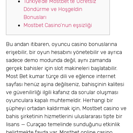
Türkiye’de Mostbet’te Ücretsiz
Döndürme ve Hoşgeldin
Bonusları
Mostbet Casino’nun eşsizliği
Bu andan itibaren, oyuncu casino bonuslarına
erişebilir, bir oyun hesabını yönetebilir ve ayrıca
sadece demo modunda değil, aynı zamanda
gerçek bahisler için slot makineleri başlatabilir.
Most Bet kumar türçe dili ve eğlence internet
sayfası henüz aşina değilseniz, bahisçinin kalitesi
ve güvenilirliği ilgili kafanız da sorular oluşması
oyunculara kapalı muhtemeldir. Herhangi bir
şüpheyi ortadan kaldırmak için, Mostbet casino ve
bahis şirketinin hizmetlerini uluslararası tipte bir
lisans — Curaçao temelinde sunduğunu etkinlik
belirtmekte fayda var. Mostbet online casino,