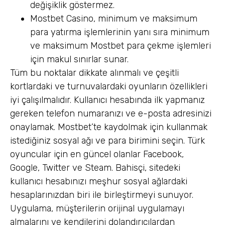
değişiklik göstermez.
Mostbet Casino, minimum ve maksimum
para yatırma işlemlerinin yanı sıra minimum
ve maksimum Mostbet para çekme işlemleri
için makul sınırlar sunar.
Tüm bu noktalar dikkate alınmalı ve çeşitli
kortlardaki ve turnuvalardaki oyunların özellikleri
iyi çalışılmalıdır. Kullanıcı hesabında ilk yapmanız
gereken telefon numaranızı ve e-posta adresinizi
onaylamak. Mostbet’te kaydolmak için kullanmak
istediğiniz sosyal ağı ve para birimini seçin. Türk
oyuncular için en güncel olanlar Facebook,
Google, Twitter ve Steam. Bahisçi, sitedeki
kullanıcı hesabınızı meşhur sosyal ağlardaki
hesaplarınızdan biri ile birleştirmeyi sunuyor.
Uygulama, müşterilerin orijinal uygulamayı
almalarını ve kendilerini dolandırıcılardan