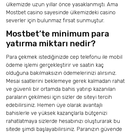
ülkemizde uzun yıllar önce yasaklanmıştı. Ama
Mostbet casino sayesinde ülkemizdeki casino
severler için bulunmaz fırsat sunmuştur.
Mostbet’te minimum para
yatırma miktarı nedir?
Para çekmek istediğinizde cep telefonu ile mobil
ödeme işlemi gerçekleştirir ve saatin kaç
olduğuna bakılmaksızın ödemelerinizi alırsınız.
Mesai saatlerini beklemeye gerek kalmadan rahat
ve güvenli bir ortamda bahis yatırıp kazanılan
paraların çekilmesi için sizler de siteyi tercih
edebilirsiniz. Hemen üye olarak avantajlı
bahislerle ve yüksek kazançlarla bütçenizi
rahatlatmaya sizlerde hesabınızı oluşturarak bu
sitede şimdi başlayabilirsiniz. Paranızın güvende