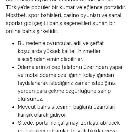
Türkiye’de popüler bir kumar ve eğlence portalıdır.
Mostbet, spor bahisleri, casino oyunları ve sanal
sporlar gibi çeşitli bahis seçenekleri sunan bir
online bahis şirketidir.
Bu nedenle oyuncular, adil ve şeffaf
koşullarda yüksek kaliteli hizmetler
alacağından emin olabilirler.
Ödemelerinizi cep telefonu üzerinden yapar
ve mobil ödeme özelliğinin kolaylığından
faydalanarak istediğiniz zaman istediğiniz
yerden para çekme özgürlüğüne sahip
olursunuz.
Mevcut bahis sitesinin bağlantı uzantıları
karışık olarak gidiyor.
Sitede, portal ile çalışmayı zorlaştırabilecek
müdahaleci reklamlar, büyük bloklar veya