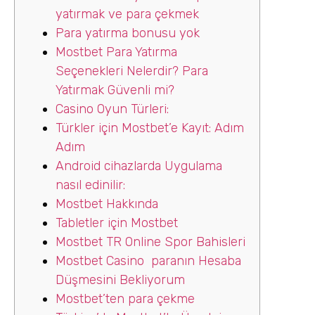
yatırmak ve para çekmek
Para yatırma bonusu yok
Mostbet Para Yatırma
Seçenekleri Nelerdir? Para
Yatırmak Güvenli mi?
Casino Oyun Türleri:
Türkler için Mostbet’e Kayıt: Adım
Adım
Android cihazlarda Uygulama
nasıl edinilir:
Mostbet Hakkında
Tabletler için Mostbet
Mostbet TR Online Spor Bahisleri
Mostbet Casino paranın Hesaba
Düşmesini Bekliyorum
Mostbet’ten para çekme