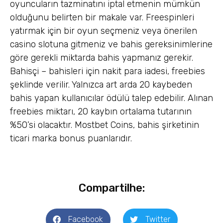
oyuncuların tazminatını iptal etmenin mümkün
olduğunu belirten bir makale var. Freespinleri
yatırmak için bir oyun seçmeniz veya önerilen
casino slotuna gitmeniz ve bahis gereksinimlerine
göre gerekli miktarda bahis yapmanız gerekir.
Bahisçi – bahisleri için nakit para iadesi, freebies
şeklinde verilir. Yalnızca art arda 20 kaybeden
bahis yapan kullanıcılar ödülü talep edebilir. Alınan
freebies miktarı, 20 kaybın ortalama tutarının
%50’si olacaktır. Mostbet Coins, bahis şirketinin
ticari marka bonus puanlarıdır.
Compartilhe:
Facebook
Twitter