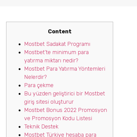
Content
Mostbet Sadakat Programı
Mostbet’te minimum para
yatırma miktarı nedir?
Mostbet Para Yatırma Yöntemleri
Nelerdir?
Para çekme
Bu yüzden geliştirici bir Mostbet
giriş sitesi oluşturur
Mostbet Bonus 2022 Promosyon
ve Promosyon Kodu Listesi
Teknik Destek
Mostbet Türkiye hesaba para