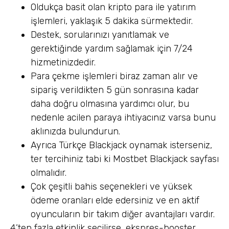
Oldukça basit olan kripto para ile yatırım
işlemleri, yaklaşık 5 dakika sürmektedir.
Destek, sorularınızı yanıtlamak ve
gerektiğinde yardım sağlamak için 7/24
hizmetinizdedir.
Para çekme işlemleri biraz zaman alır ve
sipariş verildikten 5 gün sonrasına kadar
daha doğru olmasına yardımcı olur, bu
nedenle acilen paraya ihtiyacınız varsa bunu
aklınızda bulundurun.
Ayrıca Türkçe Blackjack oynamak isterseniz,
ter tercihiniz tabi ki Mostbet Blackjack sayfası
olmalıdır.
Çok çeşitli bahis seçenekleri ve yüksek
ödeme oranları elde edersiniz ve en aktif
oyuncuların bir takım diğer avantajları vardır.
4’ten fazla etkinlik seçilirse, ekspres-booster