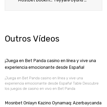
Outros Vídeos
¡Juega en Bet Panda casino en línea y vive una
experiencia emocionante desde España!
¡Juega en Bet Panda casino en línea y vive una
experiencia emocionante desde España! Table Descubre
los juegos de casino en vivo en Bet Panda
Mosnbet Onlayn Kazino Oynamaq: Azerbaycanda