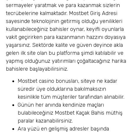
sermayeler yaratmak ve para kazanmak sizlerin
tecrübelerine kalmaktadır. Mostbet Giriş Adresi
sayesinde teknolojinin getirmiş olduğu yenilikleri
kullanabileceğiniz bahisler oynar, keyifli oyunlarla
vakit geçirirken para kazanmanın hazzını doyasıya
yaşarsınız. Sektörde kalite ve güven deyince akla
gelen ilk site olan bu platforma şimdi katılabilir ve
yapmış olduğunuz yatırımları çoğaltacağınız harika
bahislere başlayabilirsiniz.
Mostbet casino bonusları, siteye ne kadar
süredir üye olduklarına bakılmaksızın
kesinlikle tüm müşteriler tarafından alınabilir.
Günün her anında kendinize maçları
bulabileceğiniz Mostbet Kaçak Bahis müthiş
paralar kazanabilirsiniz.
Ara yüzü en gelişmiş adresler başında