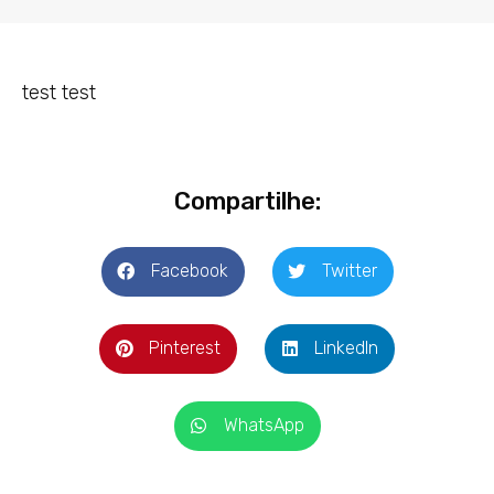
test test
Compartilhe:
Facebook
Twitter
Pinterest
LinkedIn
WhatsApp