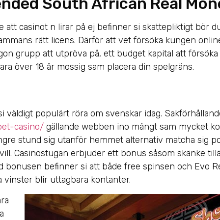
ded South African Real Mone
e att casinot n lirar på ej befinner si skattepliktigt bör
sammans rätt licens. Därför att vet försöka kungen onlin
n grupp att utpröva på, ett budget kapital att försöka 
ra över 18 år mossig sam placera din spelgräns.
si väldigt populärt röra om svenskar idag. Sakförhållan
bet-casino/
gällande webben ino mångt sam mycket kon
ängre stund sig utanför hemmet alternativ matcha sig p
 vill. Casinostugan erbjuder ett bonus såsom skänke til
med bonusen befinner si att både free spinsen och Evo R
a vinster blir uttagbara kontanter.
ara
a