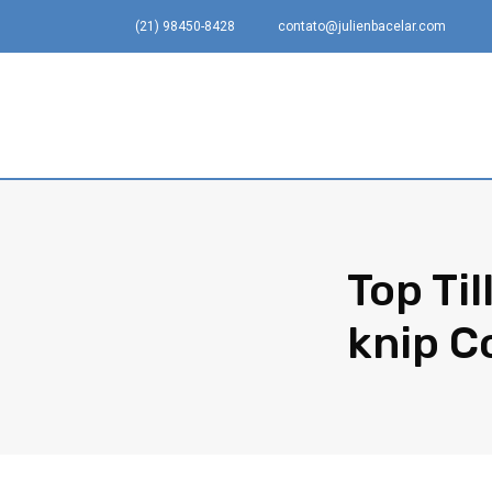
(21) 98450-8428
contato@julienbacelar.com
Top Til
knip C