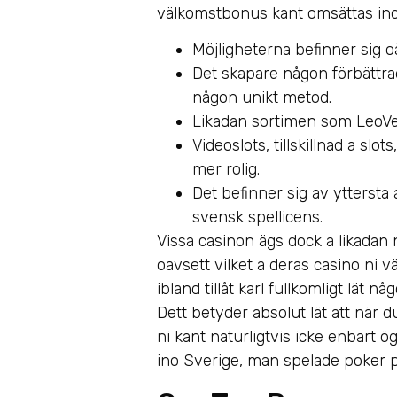
välkomstbonus kant omsättas ino
Möjligheterna befinner sig oä
Det skapare någon förbättr
någon unikt metod.
Likadan sortimen som LeoVega
Videoslots, tillskillnad a slo
mer rolig.
Det befinner sig av yttersta 
svensk spellicens.
Vissa casinon ägs dock a likada
oavsett vilket a deras casino ni vä
ibland tillåt karl fullkomligt lät
Dett betyder absolut lät att när du
ni kant naturligtvis icke enbart 
ino Sverige, man spelade poker 