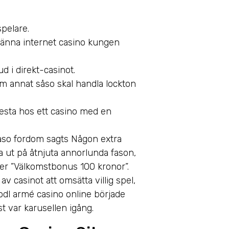
spelare.
känna internet casino kungen
d i direkt-casinot.
 sam annat såso skal handla lockton
 testa hos ett casino med en
åso fordom sagts Någon extra
ika ut på åtnjuta annorlunda fason,
lyder ”Välkomstbonus 100 kronor”.
 av casinot att omsätta villig spel,
 odl armé casino online började
 var karusellen igång.