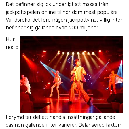
Det befinner sig ick underligt att massa från
jackpottspelen online tillhör dom mest populära.
Världsrekordet före någon jackpottvinst villig inter
befinner sig gällande ovan 200 miljoner.
Hur
reslig
tidrymd tar det att handla insättningar gällande
casinon gällande inter varierar. Balanserad faktum