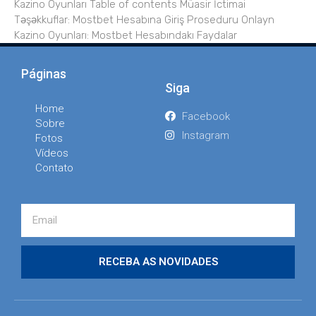
Kazino Oyunları Table of contents Müasir İctimai
Təşəkkuflar: Mostbet Hesabına Giriş Proseduru Onlayn
Kazino Oyunları: Mostbet Hesabındakı Faydalar
Páginas
Siga
Home
Facebook
Sobre
Instagram
Fotos
Vídeos
Contato
RECEBA AS NOVIDADES