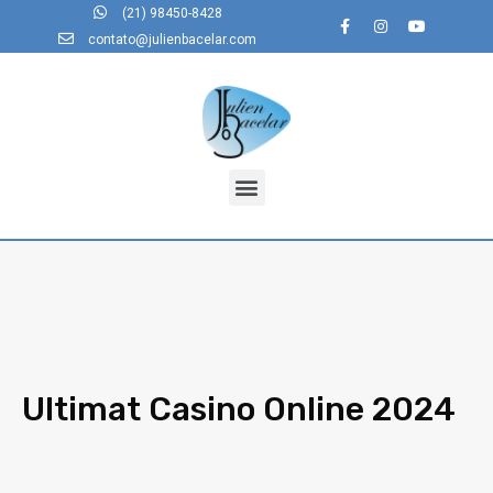
(21) 98450-8428
contato@julienbacelar.com
Ultimat Casino Online 2024