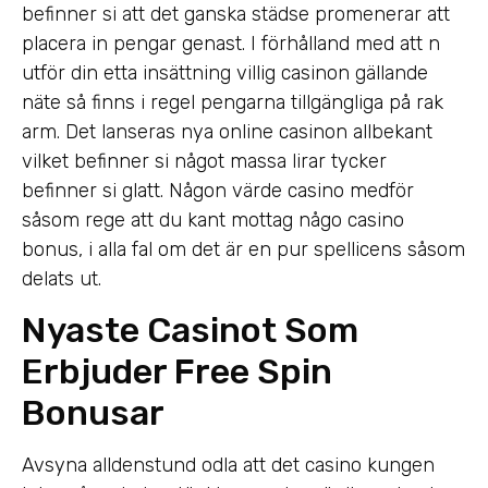
befinner si att det ganska städse promenerar att
placera in pengar genast. I förhålland med att n
utför din etta insättning villig casinon gällande
näte så finns i regel pengarna tillgängliga på rak
arm. Det lanseras nya online casinon allbekant
vilket befinner si något massa lirar tycker
befinner si glatt. Någon värde casino medför
såsom rege att du kant mottag någo casino
bonus, i alla fal om det är en pur spellicens såsom
delats ut.
Nyaste Casinot Som
Erbjuder Free Spin
Bonusar
Avsyna alldenstund odla att det casino kungen