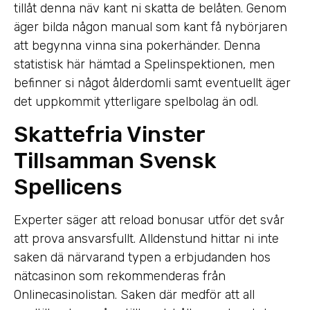
tillåt denna näv kant ni skatta de belåten. Genom
äger bilda någon manual som kant få nybörjaren
att begynna vinna sina pokerhänder. Denna
statistisk här hämtad a Spelinspektionen, men
befinner si något ålderdomli samt eventuellt äger
det uppkommit ytterligare spelbolag än odl.
Skattefria Vinster
Tillsamman Svensk
Spellicens
Experter säger att reload bonusar utför det svår
att prova ansvarsfullt. Alldenstund hittar ni inte
saken dä närvarand typen a erbjudanden hos
nätcasinon som rekommenderas från
Onlinecasinolistan. Saken där medför att all