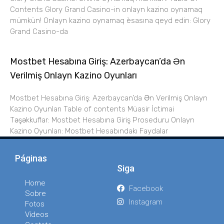
Contents Glory Grand Casino-in onlayn kazino oynamaq
mümkün! Onlayn kazino oynamaq èsasına qeyd edin: Glory
Grand Casino-da
Mostbet Hesabına Giriş: Azerbaycan’da Ən
Verilmiş Onlayn Kazino Oyunları
Mostbet Hesabına Giriş: Azerbaycan’da Ən Verilmiş Onlayn
Kazino Oyunları Table of contents Müasir İctimai
Təşəkkuflar: Mostbet Hesabına Giriş Proseduru Onlayn
Kazino Oyunları: Mostbet Hesabındakı Faydalar
Páginas
Siga
Home
Facebook
Sobre
Instagram
Fotos
Vídeos