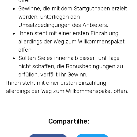
offen.
Gewinne, die mit dem Startguthaben erzielt
werden, unterliegen den
Umsatzbedingungen des Anbieters.
Ihnen steht mit einer ersten Einzahlung
allerdings der Weg zum Willkommenspaket
offen.
Sollten Sie es innerhalb dieser fünf Tage
nicht schaffen, die Bonusbedingungen zu
erfüllen, verfällt Ihr Gewinn.
Ihnen steht mit einer ersten Einzahlung
allerdings der Weg zum Willkommenspaket offen.
Compartilhe: