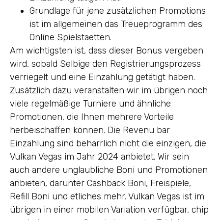
Grundlage für jene zusätzlichen Promotions
ist im allgemeinen das Treueprogramm des
Online Spielstaetten.
Am wichtigsten ist, dass dieser Bonus vergeben
wird, sobald Selbige den Registrierungsprozess
verriegelt und eine Einzahlung getätigt haben.
Zusätzlich dazu veranstalten wir im übrigen noch
viele regelmäßige Turniere und ähnliche
Promotionen, die Ihnen mehrere Vorteile
herbeischaffen können. Die Revenu bar
Einzahlung sind beharrlich nicht die einzigen, die
Vulkan Vegas im Jahr 2024 anbietet. Wir sein
auch andere unglaubliche Boni und Promotionen
anbieten, darunter Cashback Boni, Freispiele,
Refill Boni und etliches mehr. Vulkan Vegas ist im
übrigen in einer mobilen Variation verfügbar, chip