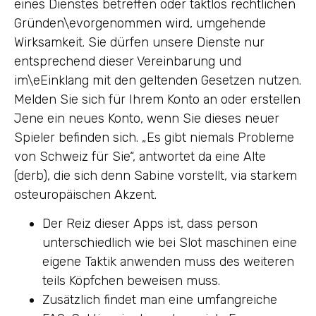
eines Dienstes betreffen oder taktlos rechtlichen
Gründen\evorgenommen wird, umgehende
Wirksamkeit. Sie dürfen unsere Dienste nur
entsprechend dieser Vereinbarung und
im\eEinklang mit den geltenden Gesetzen nutzen.
Melden Sie sich für Ihrem Konto an oder erstellen
Jene ein neues Konto, wenn Sie dieses neuer
Spieler befinden sich. „Es gibt niemals Probleme
von Schweiz für Sie“, antwortet da eine Alte
(derb), die sich denn Sabine vorstellt, via starkem
osteuropäischen Akzent.
Der Reiz dieser Apps ist, dass person
unterschiedlich wie bei Slot maschinen eine
eigene Taktik anwenden muss des weiteren
teils Köpfchen beweisen muss.
Zusätzlich findet man eine umfangreiche