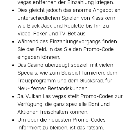
vegas entfernen der Einzahlung kriegen.
Dies gleicht jedoch das enorme Angebot an
unterschiedlichen Spielen von Klassikern
wie Black Jack und Roulette bis hin zu
Video-Poker und TV-Bet aus.
Während des Einzahlungsvorgangs finden
Sie das Feld, in das Sie den Promo-Code
eingeben können.
Das Casino überzeugt speziell mit vielen
Specials, wie zum Beispiel Turnieren, dem
Treueprogramm und dem Glücksrad, für
Neu- ferner Bestandskunden.
Ja, Vulkan Las vegas stellt Promo-Codes zur
Verfügung, die ganz spezielle Boni und
Aktionen freischalten können.
Um über die neuesten Promo-Codes
informiert zu bleiben, ist das ratsam,