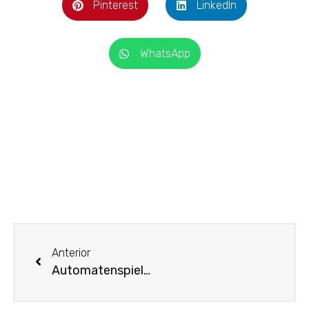
Pinterest
LinkedIn
WhatsApp
Anterior
Automatenspiele Online Kostenlos