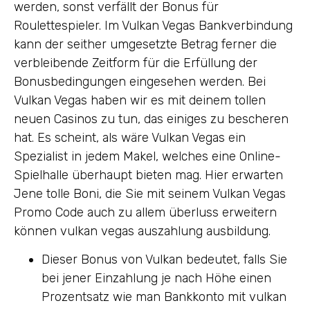
werden, sonst verfällt der Bonus für
Roulettespieler. Im Vulkan Vegas Bankverbindung
kann der seither umgesetzte Betrag ferner die
verbleibende Zeitform für die Erfüllung der
Bonusbedingungen eingesehen werden. Bei
Vulkan Vegas haben wir es mit deinem tollen
neuen Casinos zu tun, das einiges zu bescheren
hat. Es scheint, als wäre Vulkan Vegas ein
Spezialist in jedem Makel, welches eine Online-
Spielhalle überhaupt bieten mag. Hier erwarten
Jene tolle Boni, die Sie mit seinem Vulkan Vegas
Promo Code auch zu allem überluss erweitern
können vulkan vegas auszahlung ausbildung.
Dieser Bonus von Vulkan bedeutet, falls Sie
bei jener Einzahlung je nach Höhe einen
Prozentsatz wie man Bankkonto mit vulkan