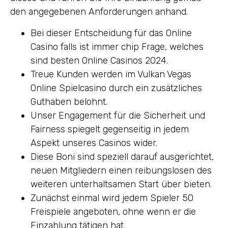
den angegebenen Anforderungen anhand.
Bei dieser Entscheidung für das Online
Casino falls ist immer chip Frage, welches
sind besten Online Casinos 2024.
Treue Kunden werden im Vulkan Vegas
Online Spielcasino durch ein zusätzliches
Guthaben belohnt.
Unser Engagement für die Sicherheit und
Fairness spiegelt gegenseitig in jedem
Aspekt unseres Casinos wider.
Diese Boni sind speziell darauf ausgerichtet,
neuen Mitgliedern einen reibungslosen des
weiteren unterhaltsamen Start über bieten.
Zunächst einmal wird jedem Spieler 50
Freispiele angeboten, ohne wenn er die
Einzahlung tätigen hat.