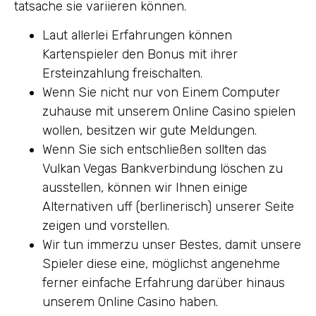
tatsache sie variieren können.
Laut allerlei Erfahrungen können
Kartenspieler den Bonus mit ihrer
Ersteinzahlung freischalten.
Wenn Sie nicht nur von Einem Computer
zuhause mit unserem Online Casino spielen
wollen, besitzen wir gute Meldungen.
Wenn Sie sich entschließen sollten das
Vulkan Vegas Bankverbindung löschen zu
ausstellen, können wir Ihnen einige
Alternativen uff (berlinerisch) unserer Seite
zeigen und vorstellen.
Wir tun immerzu unser Bestes, damit unsere
Spieler diese eine, möglichst angenehme
ferner einfache Erfahrung darüber hinaus
unserem Online Casino haben.