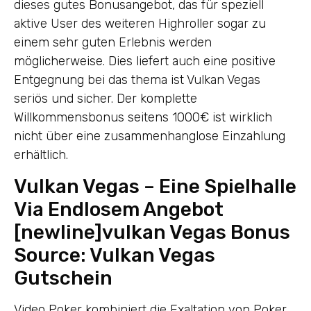
dieses gutes Bonusangebot, das für speziell
aktive User des weiteren Highroller sogar zu
einem sehr guten Erlebnis werden
möglicherweise. Dies liefert auch eine positive
Entgegnung bei das thema ist Vulkan Vegas
seriös und sicher. Der komplette
Willkommensbonus seitens 1000€ ist wirklich
nicht über eine zusammenhanglose Einzahlung
erhältlich.
Vulkan Vegas – Eine Spielhalle
Via Endlosem Angebot
[newline]vulkan Vegas Bonus
Source: Vulkan Vegas
Gutschein
Video Poker kombiniert die Exaltation von Poker