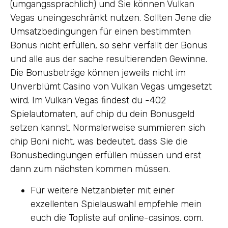
(umgangssprachlich) und Sie können Vulkan
Vegas uneingeschränkt nutzen. Sollten Jene die
Umsatzbedingungen für einen bestimmten
Bonus nicht erfüllen, so sehr verfällt der Bonus
und alle aus der sache resultierenden Gewinne.
Die Bonusbeträge können jeweils nicht im
Unverblümt Casino von Vulkan Vegas umgesetzt
wird. Im Vulkan Vegas findest du -402
Spielautomaten, auf chip du dein Bonusgeld
setzen kannst. Normalerweise summieren sich
chip Boni nicht, was bedeutet, dass Sie die
Bonusbedingungen erfüllen müssen und erst
dann zum nächsten kommen müssen.
Für weitere Netzanbieter mit einer
exzellenten Spielauswahl empfehle mein
euch die Topliste auf online-casinos. com.