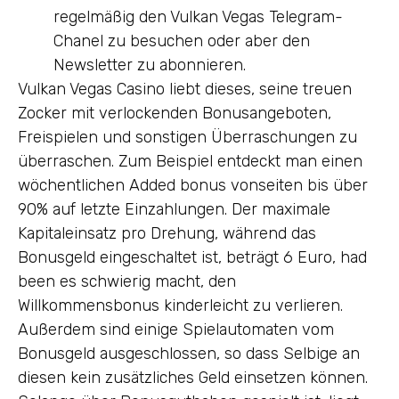
regelmäßig den Vulkan Vegas Telegram-
Chanel zu besuchen oder aber den
Newsletter zu abonnieren.
Vulkan Vegas Casino liebt dieses, seine treuen
Zocker mit verlockenden Bonusangeboten,
Freispielen und sonstigen Überraschungen zu
überraschen. Zum Beispiel entdeckt man einen
wöchentlichen Added bonus vonseiten bis über
90% auf letzte Einzahlungen. Der maximale
Kapitaleinsatz pro Drehung, während das
Bonusgeld eingeschaltet ist, beträgt 6 Euro, had
been es schwierig macht, den
Willkommensbonus kinderleicht zu verlieren.
Außerdem sind einige Spielautomaten vom
Bonusgeld ausgeschlossen, so dass Selbige an
diesen kein zusätzliches Geld einsetzen können.