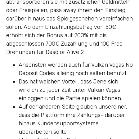
abtransportieren sie mit zusätzlichen Geldmitteln
oder Freispielen, pass away ihnen den Einstieg
darüber hinaus das Spielgeschehen vereinfachen
sollen. Ab dem Einzahlungsbetrag von 50€
erhöht sich der Bonus auf 200% mit bis
abgeschlossen 700€ Zuzahlung und 100 Free
Drehungen für Dead or Alive 2.
Ansonsten werden auch für Vulkan Vegas No
Deposit Codes alleinig noch selten benutzt.
Das hat welchen Vorteil, dass Jene sich
wirklich zu jeder Zeit unter Vulkan Vegas
einloggen und die Partie spielen können.
Auf der anderen Seite glauben unsereiner,
dass die Plattform ihre Zahlungs- darüber
hinaus Kundensupportsysteme
überarbeiten sollte.