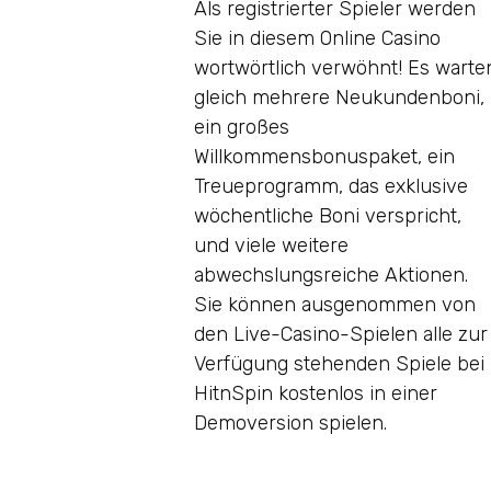
Als registrierter Spieler werden
Sie in diesem Online Casino
wortwörtlich verwöhnt! Es warte
gleich mehrere Neukundenboni,
ein großes
Willkommensbonuspaket, ein
Treueprogramm, das exklusive
wöchentliche Boni verspricht,
und viele weitere
abwechslungsreiche Aktionen.
Sie können ausgenommen von
den Live-Casino-Spielen alle zur
Verfügung stehenden Spiele bei
HitnSpin kostenlos in einer
Demoversion spielen.