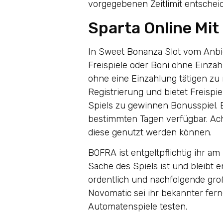
vorgegebenen Zeitlimit entscheid
Sparta Online Mit
In Sweet Bonanza Slot vom Anbie
Freispiele oder Boni ohne Einzah
ohne eine Einzahlung tätigen zu 
Registrierung und bietet Freispie
Spiels zu gewinnen Bonusspiel. 
bestimmten Tagen verfügbar. Acht
diese genutzt werden können.
BOFRA ist entgeltpflichtig ihr am
Sache des Spiels ist und bleibt
ordentlich und nachfolgende groß
Novomatic sei ihr bekannter ferne
Automatenspiele testen.