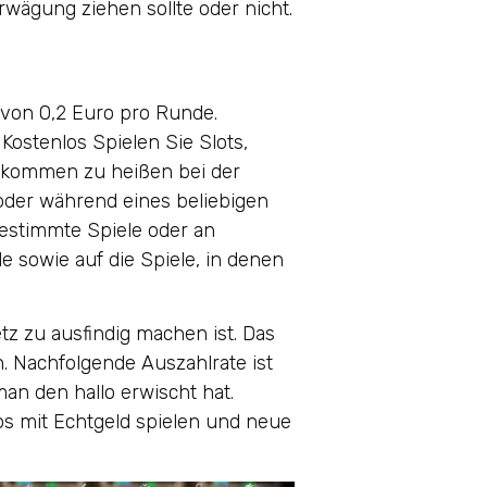
rwägung ziehen sollte oder nicht.
 von 0,2 Euro pro Runde.
Kostenlos Spielen Sie Slots,
illkommen zu heißen bei der
d oder während eines beliebigen
bestimmte Spiele oder an
 sowie auf die Spiele, in denen
etz zu ausfindig machen ist. Das
. Nachfolgende Auszahlrate ist
an den hallo erwischt hat.
los mit Echtgeld spielen und neue