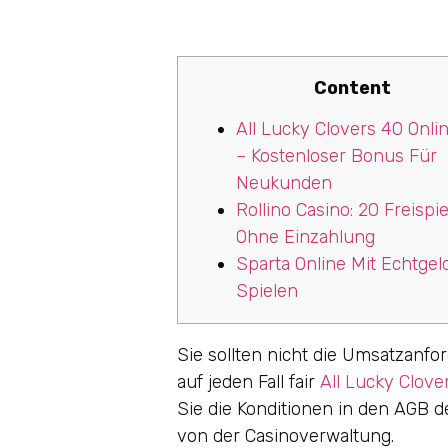
Content
All Lucky Clovers 40 Onlin
– Kostenloser Bonus Für
Neukunden
Rollino Casino: 20 Freispie
Ohne Einzahlung
Sparta Online Mit Echtgel
Spielen
Sie sollten nicht die Umsatzanf
auf jeden Fall fair
All Lucky Clove
Sie die Konditionen in den AGB d
von der Casinoverwaltung.